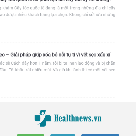
g khám Cấy tóc quốc tế đang là một trong những địa chỉ cấy
cao được nhiều khách hàng lựa chọn. Không chỉ sở hữu những
g nghệ, đội ngũ bác sĩ, chất lượng dịch vụ,… phòng khám còn
giá cao từ giới chuyên […]
ẹo – Giải pháp giúp xóa bỏ nỗi tự ti vì vết sẹo xấu xí
ác sĩ! Cách đây hơn 1 năm, tôi bị tai nạn lao động và bị chấn
ầu. Tôi khâu rất nhiều mũi. Và giờ khi lành thì có một vết sẹo
khá lớn. Từ đó đến giờ, tóc của tôi không thể mọc được ở vùng