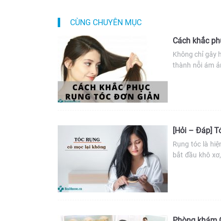
CÙNG CHUYÊN MỤC
Cách khắc phụ
Không chỉ gây h
thành nỗi ám ả
biểu hiện phổ b
tóc ngày hè cho
[Hỏi – Đáp] T
Rụng tóc là hiệ
bắt đầu khô xơ,
không? Bài viết
nên sợi tóc […]
Phòng khám Cấ