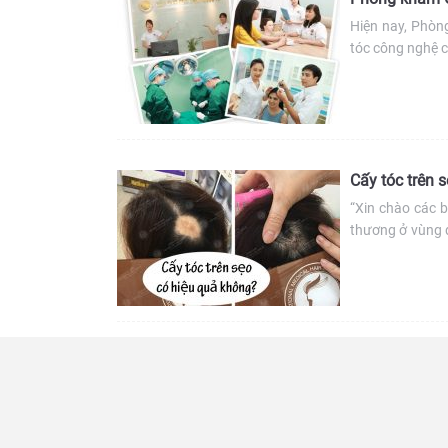
Hiện nay, Phòn
tóc công nghệ 
ưu điểm về côn
nhận được đánh 
Cấy tóc trên s
“Xin chào các b
thương ở vùng đ
với kích thước 
[…]