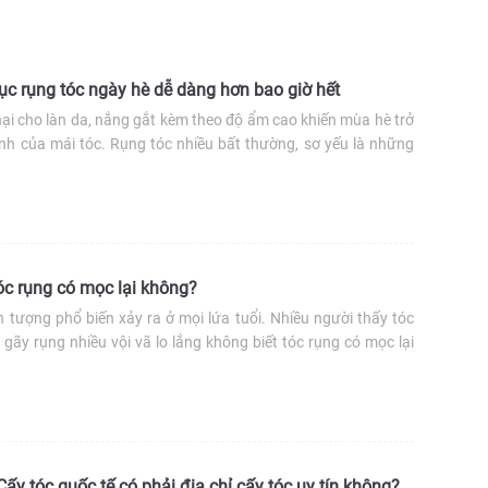
c rụng tóc ngày hè dễ dàng hơn bao giờ hết
ại cho làn da, nắng gắt kèm theo độ ẩm cao khiến mùa hè trở
nh của mái tóc. Rụng tóc nhiều bất thường, sơ yếu là những
iến nhất của tình trạng này. Làm cách nào để khắc phục rụng
 bạn […]
óc rụng có mọc lại không?
n tượng phổ biến xảy ra ở mọi lứa tuổi. Nhiều người thấy tóc
 gãy rụng nhiều vội vã lo lắng không biết tóc rụng có mọc lại
 sau đây sẽ giúp bạn trả lời câu hỏi đó. Thành phần chính tạo
y tóc quốc tế có phải địa chỉ cấy tóc uy tín không?