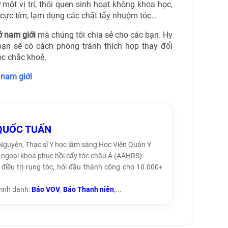
 một vị trí, thói quen sinh hoạt không khoa học
,
 cực tím, lạm dụng các chất tẩy nhuộm tóc…
ở nam giới
mà chúng tôi chia sẻ cho các bạn. Hy
ạn sẽ có cách phòng tránh thích hợp thay đổi
óc chắc khoẻ.
 nam giới
QUỐC TUẤN
 Nguyên, Thạc sĩ Y học lâm sàng Học Viện Quân Y
ội ngoại khoa phục hồi cấy tóc châu Á (AAHRS)
điều trị rụng tóc, hói đầu thành công cho 10.000+
vinh danh:
Báo VOV
,
Báo Thanh niên
,...