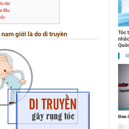
éo dài
da đầu
uốc
Tóc 
 nam giới là do di truyền
nhắ
Quốc
X
Đàn ô