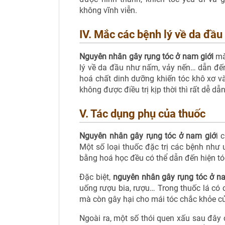
không vĩnh viễn.
IV. Mắc các bệnh lý về da đầu
Nguyên nhân gây rụng tóc ở nam giới
mà
lý về da đầu như nấm, vảy nến… dẫn đế
hoá chất dinh dưỡng khiến tóc khô xơ và
không được điều trị kịp thời thì rất dễ dẫ
V. Tác dụng phụ của thuốc
Nguyên nhân gây rụng tóc ở nam giớ
i 
Một số loại thuốc đặc trị các bệnh như u
bằng hoá học đều có thể dẫn đến hiện tó
Đặc biệt,
nguyên nhân gây rụng tóc ở na
uống rượu bia, rượu… Trong thuốc lá có
mà còn gây hại cho mái tóc chắc khỏe c
Ngoài ra, một số thói quen xấu sau đây