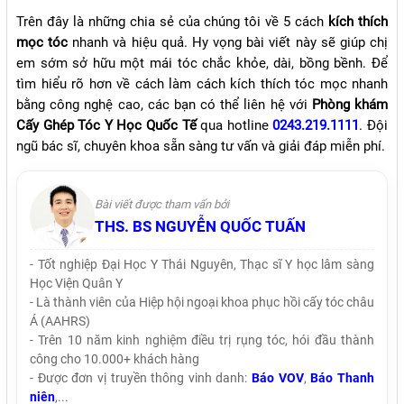
Trên đây là những chia sẻ của chúng tôi về 5 cách
kích thích
mọc tóc
nhanh và hiệu quả. Hy vọng bài viết này sẽ giúp chị
em sớm sở hữu một mái tóc chắc khỏe, dài, bồng bềnh. Để
tìm hiểu rõ hơn về cách làm cách kích thích tóc mọc nhanh
bằng công nghệ cao, các bạn có thể liên hệ với
Phòng khám
Cấy Ghép Tóc Y Học Quốc Tế
qua hotline
0243.219.1111
. Đội
ngũ bác sĩ, chuyên khoa sẵn sàng tư vấn và giải đáp miễn phí.
Bài viết được tham vấn bởi
THS. BS NGUYỄN QUỐC TUẤN
- Tốt nghiệp Đại Học Y Thái Nguyên, Thạc sĩ Y học lâm sàng
Học Viện Quân Y
- Là thành viên của Hiệp hội ngoại khoa phục hồi cấy tóc châu
Á (AAHRS)
- Trên 10 năm kinh nghiệm điều trị rụng tóc, hói đầu thành
công cho 10.000+ khách hàng
- Được đơn vị truyền thông vinh danh:
Báo VOV
,
Báo Thanh
niên
,...