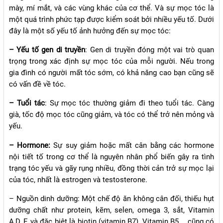
mày, mí mắt, và các vùng khác của cơ thể. Và sự mọc tóc là
một quá trình phức tạp được kiểm soát bởi nhiều yếu tố. Dưới
đây là một số yếu tố ảnh hưởng đến sự mọc tóc:
– Yếu tố gen di truyền
: Gen di truyền đóng một vai trò quan
trọng trong xác định sự mọc tóc của mỗi người. Nếu trong
gia đình có người mất tóc sớm, có khả năng cao bạn cũng sẽ
có vấn đề về tóc.
– Tuổi tác
: Sự mọc tóc thường giảm đi theo tuổi tác. Càng
già, tốc độ mọc tóc cũng giảm, và tóc có thể trở nên mỏng và
yếu.
– Hormone:
Sự suy giảm hoặc mất cân bằng các hormone
nội tiết tố trong cơ thể là nguyên nhân phổ biến gây ra tình
trạng tóc yếu và gãy rụng nhiều, đồng thời cản trở sự mọc lại
của tóc, nhất là estrogen và testosterone.
– Nguồn dinh dưỡng: Một chế độ ăn không cân đối, thiếu hụt
dưỡng chất như protein, kẽm, selen, omega 3, sắt, Vitamin
A,D, E và đặc biệt là biotin (vitamin B7), Vitamin B5,… cũng có