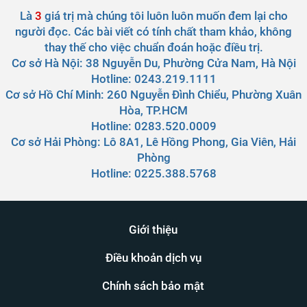
Là
3
giá trị mà chúng tôi luôn luôn muốn đem lại cho
người đọc. Các bài viết có tính chất tham khảo, không
thay thế cho việc chuẩn đoán hoặc điều trị.
Cơ sở Hà Nội:
38 Nguyễn Du, Phường Cửa Nam, Hà Nội
Hotline: 0243.219.1111
Cơ sở Hồ Chí Minh:
260 Nguyễn Đình Chiểu, Phường Xuân
Hòa, TP.HCM
Hotline: 0283.520.0009
Cơ sở Hải Phòng:
Lô 8A1, Lê Hồng Phong, Gia Viên, Hải
Phòng
Hotline: 0225.388.5768
Giới thiệu
Điều khoản dịch vụ
Chính sách bảo mật