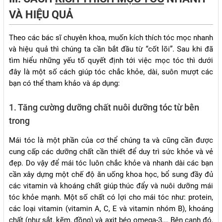
VÀ HIỆU QUẢ
Theo các bác sĩ chuyên khoa, muốn kích thích tóc mọc nhanh
và hiệu quả thì chúng ta cần bắt đầu từ “cốt lõi”. Sau khi đã
tìm hiểu những yếu tố quyết định tới việc mọc tóc thì dưới
đây là một số cách giúp tóc chắc khỏe, dài, suôn mượt các
bạn có thể tham khảo và áp dụng:
1. Tăng cường dưỡng chất nuôi dưỡng tóc từ bên
trong
Mái tóc là một phần của cơ thể chúng ta và cũng cần được
cung cấp các dưỡng chất cần thiết để duy trì sức khỏe và vẻ
đẹp. Do vậy để mái tóc luôn chắc khỏe và nhanh dài các bạn
cần xây dựng một chế độ ăn uống khoa học, bổ sung đầy đủ
các vitamin và khoáng chất giúp thúc đẩy và nuôi dưỡng mái
tóc khỏe mạnh. Một số chất có lợi cho mái tóc như: protein,
các loại vitamin (vitamin A, C, E và vitamin nhóm B), khoáng
chất (như sắt, kẽm, đồng) và axit béo omega-3,… Bên cạnh đó,