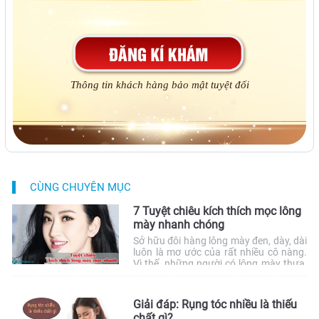
Thông tin khách hàng bảo mật tuyệt đối
CÙNG CHUYÊN MỤC
7 Tuyệt chiêu kích thích mọc lông
mày nhanh chóng
Sở hữu đôi hàng lông mày đen, dày, dài
luôn là mơ ước của rất nhiều cô nàng.
Vì thế, những người có lông mày thưa,
nhạt màu luôn tìm cách kích thích mọc
lông mày sao cho nhanh nhất. Cùng
với đôi mắt, lông mày làm nên diện mạo
Giải đáp: Rụng tóc nhiều là thiếu
riêng của mỗi người. Mỗi […]
chất gì?