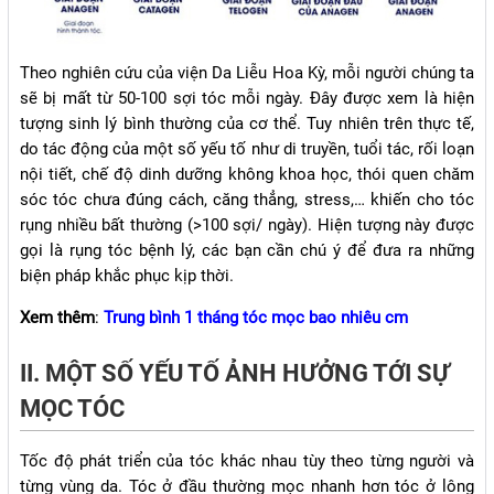
Theo nghiên cứu của viện Da Liễu Hoa Kỳ, mỗi người chúng ta
sẽ bị mất từ 50-100 sợi tóc mỗi ngày. Đây được xem là hiện
tượng sinh lý bình thường của cơ thể. Tuy nhiên trên thực tế,
do tác động của một số yếu tố như di truyền, tuổi tác, rối loạn
nội tiết, chế độ dinh dưỡng không khoa học, thói quen chăm
sóc tóc chưa đúng cách, căng thẳng, stress,… khiến cho tóc
rụng nhiều bất thường (>100 sợi/ ngày). Hiện tượng này được
gọi là rụng tóc bệnh lý, các bạn cần chú ý để đưa ra những
biện pháp khắc phục kịp thời.
Xem thêm
:
Trung bình 1 tháng tóc mọc bao nhiêu cm
II. MỘT SỐ YẾU TỐ ẢNH HƯỞNG TỚI SỰ
MỌC TÓC
Tốc độ phát triển của tóc khác nhau tùy theo từng người và
từng vùng da. Tóc ở đầu thường mọc nhanh hơn tóc ở lông