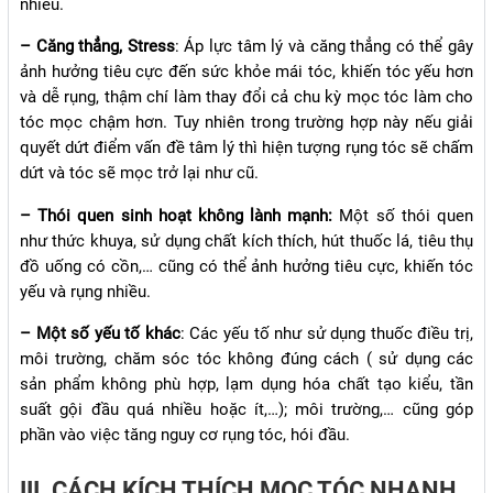
nhiều.
– Căng thẳng, Stress
: Áp lực tâm lý và căng thẳng có thể gây
ảnh hưởng tiêu cực đến sức khỏe mái tóc, khiến tóc yếu hơn
và dễ rụng, thậm chí làm thay đổi cả chu kỳ mọc tóc làm cho
tóc mọc chậm hơn. Tuy nhiên trong trường hợp này nếu giải
quyết dứt điểm vấn đề tâm lý thì hiện tượng rụng tóc sẽ chấm
dứt và tóc sẽ mọc trở lại như cũ.
– Thói quen sinh hoạt không lành mạnh:
Một số thói quen
như thức khuya, sử dụng chất kích thích, hút thuốc lá, tiêu thụ
đồ uống có cồn,… cũng có thể ảnh hưởng tiêu cực, khiến tóc
yếu và rụng nhiều.
– Một số yếu tố khác
: Các yếu tố như sử dụng thuốc điều trị,
môi trường, chăm sóc tóc không đúng cách ( sử dụng các
sản phẩm không phù hợp, lạm dụng hóa chất tạo kiểu, tần
suất gội đầu quá nhiều hoặc ít,…); môi trường,… cũng góp
phần vào việc tăng nguy cơ rụng tóc, hói đầu.
III. CÁCH
KÍCH THÍCH MỌC TÓC
NHANH