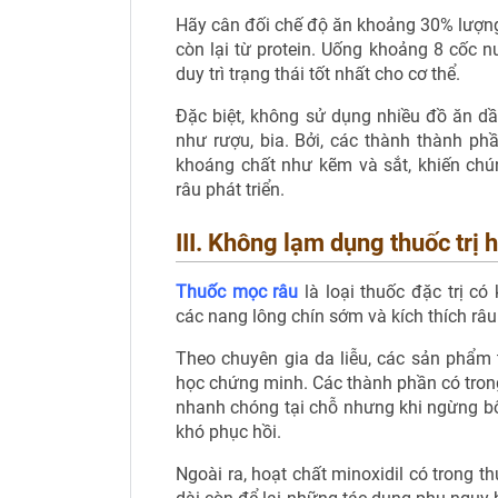
Hãy cân đối chế độ ăn khoảng 30% lượng
còn lại từ protein. Uống khoảng 8 cốc
duy trì trạng thái tốt nhất cho cơ thể.
Đặc biệt, không sử dụng nhiều đồ ăn d
như rượu, bia. Bởi, các thành thành ph
khoáng chất như kẽm và sắt, khiến chú
râu phát triển.
III. Không lạm dụng thuốc trị 
Thuốc mọc râu
là loại thuốc đặc trị có
các nang lông chín sớm và kích thích râu
Theo chuyên gia da liễu, các sản phẩ
học chứng minh. Các thành phần có tron
nhanh chóng tại chỗ nhưng khi ngừng bôi,
khó phục hồi.
Ngoài ra, hoạt chất minoxidil có trong th