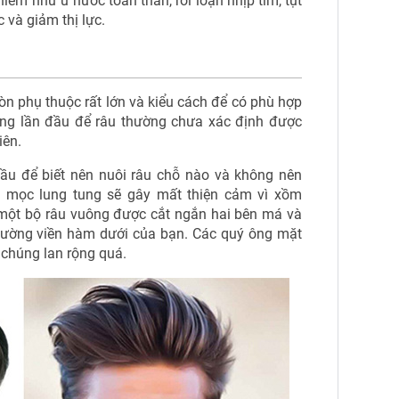
iểm như ứ nước toàn thân, rối loạn nhịp tim, tụt
c và giảm thị lực.
n phụ thuộc rất lớn và kiểu cách để có phù hợp
ng lần đầu để râu thường chưa xác định được
iên.
ầu để biết nên nuôi râu chỗ nào và không nên
âu mọc lung tung sẽ gây mất thiện cảm vì xồm
một bộ râu vuông được cắt ngắn hai bên má và
đường viền hàm dưới của bạn. Các quý ông mặt
ể chúng lan rộng quá.