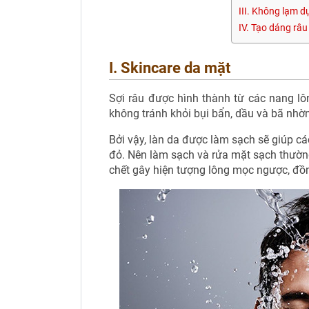
III. Không lạm d
IV. Tạo dáng râu
I. Skincare da mặt
Sợi râu được hình thành từ các nang lôn
không tránh khỏi bụi bẩn, dầu và bã nhờ
Bởi vậy, làn da được làm sạch sẽ giúp c
đỏ. Nên làm sạch và rửa mặt sạch thường 
chết gây hiện tượng lông mọc ngược, đồng