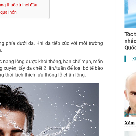
ụng thuốc trị hói đầu
 quai nón
Tóc 
nhắ
g phía dưới da. Khi da tiếp xúc với môi trường
Quốc
n
.
X
ác nang lông được khơi thông, hạn chế mụn, mẩn
xuyên, tẩy da chết 2 lần/tuần để loại bỏ tế bào
 thời kích thích lưu thông lỗ chân lông.
Xăm c