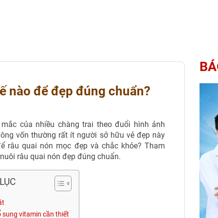
BÁ
hế nào để đẹp đúng chuẩn?
 mắc của nhiều chàng trai theo đuổi hình ảnh
ông vốn thường rất ít người sở hữu vẻ đẹp này
 để râu quai nón mọc đẹp và chắc khỏe? Tham
ể nuôi râu quai nón đẹp đúng chuẩn.
LỤC
ặt
ổ sung vitamin cần thiết