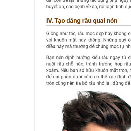
dài còn để lại những tác dụng phụ nguy h
huyết áp, các bệnh về da, rối loạn tình dụ
IV. Tạo dáng râu quai nón
Giống như tóc, râu mọc đẹp hay không cò
với khuôn mặt hay không. Những quý ô
điều này mà thường để chúng mọc tự nh
Bạn nên định hướng kiểu râu ngay từ đ
nuôi râu chỗ nào, tránh trường hợp r
xoàm. Nếu bạn sở hữu khuôn mặt tròn, 
để dài phần dưới cằm có thể xác định 
tròn cũng nên tỉa bộ râu nhỏ lại, đừng đ