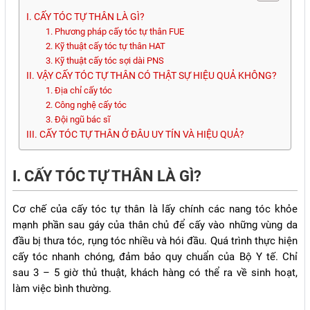
I. CẤY TÓC TỰ THÂN LÀ GÌ?
1. Phương pháp cấy tóc tự thân FUE
2. Kỹ thuật cấy tóc tự thân HAT
3. Kỹ thuật cấy tóc sợi dài PNS
II. VẬY CẤY TÓC TỰ THÂN CÓ THẬT SỰ HIỆU QUẢ KHÔNG?
1. Địa chỉ cấy tóc
2. Công nghệ cấy tóc
3. Đội ngũ bác sĩ
III. CẤY TÓC TỰ THÂN Ở ĐÂU UY TÍN VÀ HIỆU QUẢ?
I. CẤY TÓC TỰ THÂN LÀ GÌ?
Cơ chế của cấy tóc tự thân là lấy chính các nang tóc khỏe
mạnh phần sau gáy của thân chủ để cấy vào những vùng da
đầu bị thưa tóc, rụng tóc nhiều và hói đầu. Quá trình thực hiện
cấy tóc nhanh chóng, đảm bảo quy chuẩn của Bộ Y tế. Chỉ
sau 3 – 5 giờ thủ thuật, khách hàng có thể ra về sinh hoạt,
làm việc bình thường.