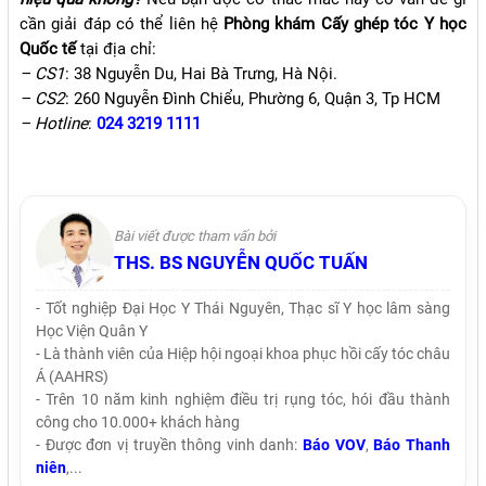
cần giải đáp có thể liên hệ
Phòng khám Cấy ghép tóc Y học
Quốc tế
tại địa chỉ:
– CS1
: 38 Nguyễn Du, Hai Bà Trưng, Hà Nội.
– CS2
: 260 Nguyễn Đình Chiểu, Phường 6, Quận 3, Tp HCM
– Hotline
:
024 3219 1111
Bài viết được tham vấn bởi
THS. BS NGUYỄN QUỐC TUẤN
- Tốt nghiệp Đại Học Y Thái Nguyên, Thạc sĩ Y học lâm sàng
Học Viện Quân Y
- Là thành viên của Hiệp hội ngoại khoa phục hồi cấy tóc châu
Á (AAHRS)
- Trên 10 năm kinh nghiệm điều trị rụng tóc, hói đầu thành
công cho 10.000+ khách hàng
- Được đơn vị truyền thông vinh danh:
Báo VOV
,
Báo Thanh
niên
,...