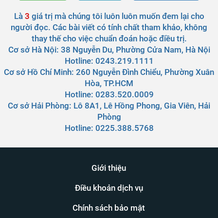
Là
3
giá trị mà chúng tôi luôn luôn muốn đem lại cho
người đọc. Các bài viết có tính chất tham khảo, không
thay thế cho việc chuẩn đoán hoặc điều trị.
Cơ sở Hà Nội:
38 Nguyễn Du, Phường Cửa Nam, Hà Nội
Hotline: 0243.219.1111
Cơ sở Hồ Chí Minh:
260 Nguyễn Đình Chiểu, Phường Xuân
Hòa, TP.HCM
Hotline: 0283.520.0009
Cơ sở Hải Phòng:
Lô 8A1, Lê Hồng Phong, Gia Viên, Hải
Phòng
Hotline: 0225.388.5768
Giới thiệu
Điều khoản dịch vụ
Chính sách bảo mật