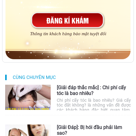
Thông tin khách hàng bảo mật tuyệt đối
CÙNG CHUYÊN MỤC
[Giải đáp thắc mắc] : Chi phí cấy
tóc là bao nhiêu?
Chi phí cấy tóc là bao nhiêu? Giá cấy
tóc đắt không? là những vấn đề được
các khách hàng đặc biệt quan tâm.
Thực tế phương pháp này không có
mức giá chung mà sẽ chịu tác động bởi
nhiều yếu tố. Do đó, khách hàng cần
[Giải Đáp]: Bị hói đầu phải làm
tìm hiểu kỹ lưỡng để chủ động […]
sao?