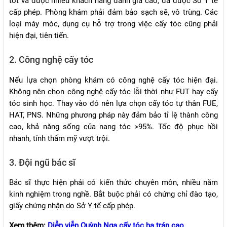
tốt và được nhiều khách hàng đánh giá cao, đã được Sở Y tế
cấp phép. Phòng khám phải đảm bảo sạch sẽ, vô trùng. Các
loại máy móc, dụng cụ hỗ trợ trong việc cấy tóc cũng phải
hiện đại, tiên tiến.
2. Công nghệ cấy tóc
Nếu lựa chọn phòng khám có công nghệ cấy tóc hiện đại.
Không nên chọn công nghệ cấy tóc lỗi thời như FUT hay cấy
tóc sinh học. Thay vào đó nên lựa chọn cấy tóc tự thân FUE,
HAT, PNS. Những phương pháp này đảm bảo tỉ lệ thành công
cao, khả năng sống của nang tóc >95%. Tốc độ phục hồi
nhanh, tính thẩm mỹ vượt trội.
3. Đội ngũ bác sĩ
Bác sĩ thực hiện phải có kiến thức chuyên môn, nhiều năm
kinh nghiệm trong nghề. Bắt buộc phải có chứng chỉ đào tạo,
giấy chứng nhận do Sở Y tế cấp phép.
Xem thêm:
Diễn viễn Quỳnh Nga cấy tóc hạ trán cao