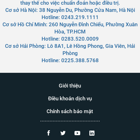
thay thế cho việc chuẩn đoán hoặc điều trị.
Cơ sở Hà Nội:
38 Nguyễn Du, Phường Cửa Nam, Hà Nội
Hotline: 0243.219.1111
Cơ sở Hồ Chí Minh:
260 Nguyễn Đình Chiểu, Phường Xuân
Hòa, TP.HCM
Hotline: 0283.520.0009
Cơ sở Hải Phòng:
Lô 8A1, Lê Hồng Phong, Gia Viên, Hải
Phòng
Hotline: 0225.388.5768
Giới thiệu
Điều khoản dịch vụ
Chính sách bảo mật