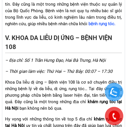
tín. Đây cũng là một trong những bệnh viện thuộc sự quản lý
của Bộ Quốc Phòng. Bệnh viện là nơi quy tụ nhiều bác sĩ giỏi
trong lĩnh vực da liễu, có kinh nghiệm lâu năm trong điều trị,
nghiên cứu, giúp nhiều bệnh nhân chữa khỏi
bệnh rụng tóc.
V. KHOA DA LIỄU DỊ ỨNG – BỆNH VIỆN
108
– Địa chỉ: Số 1 Trần Hưng Đạo, Hai Bà Trưng, Hà Nội
– Thời gian làm việc: Thứ Hai – Thứ Bảy: 00:07 – 17:30
Khoa Da liễu dị ứng – Bệnh viện 108 là cơ sở chuyên điều trị
những bệnh lý về da liễu, dị ứng, rụng tóc… Tại đây ứng dụng
phương pháp chữa bệnh bằng laser hiện đại, tân tiến và hiệu
quả. Đây cũng là một trong những địa chỉ
khám rụng tóc tại
Hà Nội
bạn không nên bỏ qua.
Hy vọng với những thông tin về top 5 địa chỉ
khám rụng tóc
tại Hà Nội
uy tín và chất lượng trên đây đã giúp bạn lựa chọn