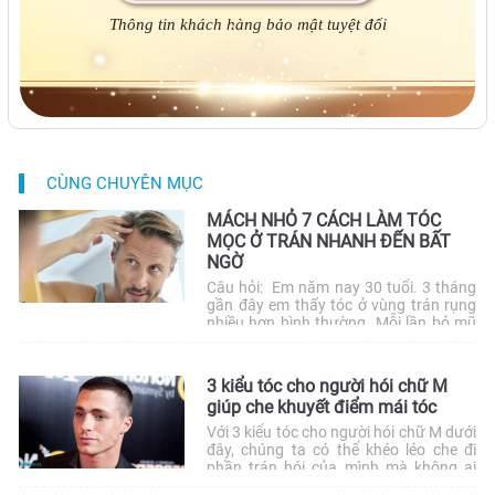
Thông tin khách hàng bảo mật tuyệt đối
CÙNG CHUYÊN MỤC
MÁCH NHỎ 7 CÁCH LÀM TÓC
MỌC Ở TRÁN NHANH ĐẾN BẤT
NGỜ
Câu hỏi: Em năm nay 30 tuổi. 3 tháng
gần đây em thấy tóc ở vùng trán rụng
nhiều hơn bình thường. Mỗi lần bỏ mũ
bảo hiểm sẽ thấy tóc vương lại trong
mũ. Gội đầu hoặc vuốt tóc đều thấy tóc
rụng. Em rất sợ bị hói trán. Liệu có cách
3 kiểu tóc cho người hói chữ M
làm tóc […]
giúp che khuyết điểm mái tóc
Với 3 kiểu tóc cho người hói chữ M dưới
đây, chúng ta có thể khéo léo che đi
phần trán hói của mình mà không ai
phát hiện ra.