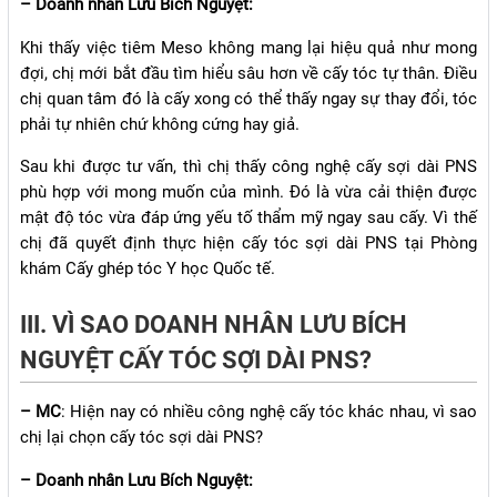
– Doanh nhân Lưu Bích Nguyệt:
Khi thấy việc tiêm Meso không mang lại hiệu quả như mong
đợi, chị mới bắt đầu tìm hiểu sâu hơn về cấy tóc tự thân. Điều
chị quan tâm đó là cấy xong có thể thấy ngay sự thay đổi, tóc
phải tự nhiên chứ không cứng hay giả.
Sau khi được tư vấn, thì chị thấy công nghệ cấy sợi dài PNS
phù hợp với mong muốn của mình. Đó là vừa cải thiện được
mật độ tóc vừa đáp ứng yếu tố thẩm mỹ ngay sau cấy. Vì thế
chị đã quyết định thực hiện cấy tóc sợi dài PNS tại Phòng
khám Cấy ghép tóc Y học Quốc tế.
III. VÌ SAO DOANH NHÂN LƯU BÍCH
NGUYỆT CẤY TÓC SỢI DÀI PNS?
– MC
: Hiện nay có nhiều công nghệ cấy tóc khác nhau, vì sao
chị lại chọn cấy tóc sợi dài PNS?
– Doanh nhân Lưu Bích Nguyệt: