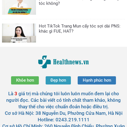
tóc không?
Hot TikTok Trang Mun cấy tóc sợi dài PNS:
khác gì FUE, HAT?
Khỏe hơn
Đẹp hơn
Hạnh phúc hơn
Là
3
giá trị mà chúng tôi luôn luôn muốn đem lại cho
người đọc. Các bài viết có tính chất tham khảo, không
thay thế cho việc chuẩn đoán hoặc điều trị.
Cơ sở Hà Nội:
38 Nguyễn Du, Phường Cửa Nam, Hà Nội
Hotline: 0243.219.1111
Cơ sở Hồ Chí Minh:
260 Nguyễn Đình Chiểu, Phường Xuân