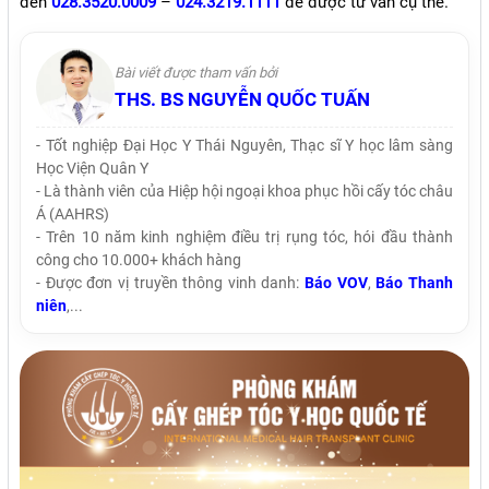
đến
028.3520.0009
–
024.3219.1111
để được tư vấn cụ thể.
Bài viết được tham vấn bởi
THS. BS NGUYỄN QUỐC TUẤN
- Tốt nghiệp Đại Học Y Thái Nguyên, Thạc sĩ Y học lâm sàng
Học Viện Quân Y
- Là thành viên của Hiệp hội ngoại khoa phục hồi cấy tóc châu
Á (AAHRS)
- Trên 10 năm kinh nghiệm điều trị rụng tóc, hói đầu thành
công cho 10.000+ khách hàng
- Được đơn vị truyền thông vinh danh:
Báo VOV
,
Báo Thanh
niên
,...