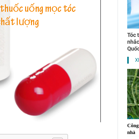
Tóc 
nhắ
Quốc
X
Công 
nhà