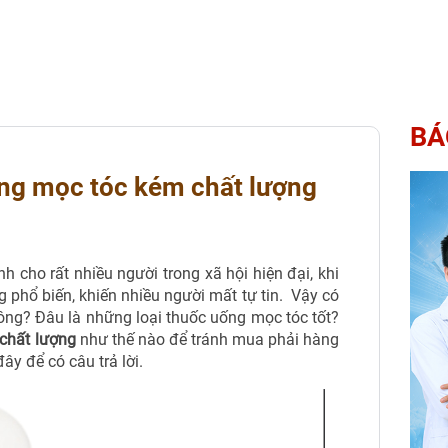
BÁ
ống mọc tóc kém chất lượng
cho rất nhiều người trong xã hội hiện đại, khi
g phổ biến, khiến nhiều người mất tự tin. Vậy có
ng? Đâu là những loại thuốc uống mọc tóc tốt?
chất lượng
như thế nào để tránh mua phải hàng
ây để có câu trả lời.