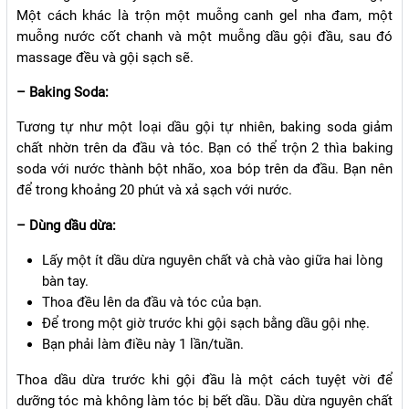
Một cách khác là trộn một muỗng canh gel nha đam, một
muỗng nước cốt chanh và một muỗng dầu gội đầu, sau đó
massage đều và gội sạch sẽ.
– Baking Soda:
Tương tự như một loại dầu gội tự nhiên, baking soda giảm
chất nhờn trên da đầu và tóc. Bạn có thể trộn 2 thìa baking
soda với nước thành bột nhão, xoa bóp trên da đầu. Bạn nên
để trong khoảng 20 phút và xả sạch với nước.
– Dùng dầu dừa:
Lấy một ít dầu dừa nguyên chất và chà vào giữa hai lòng
bàn tay.
Thoa đều lên da đầu và tóc của bạn.
Để trong một giờ trước khi gội sạch bằng dầu gội nhẹ.
Bạn phải làm điều này 1 lần/tuần.
Thoa dầu dừa trước khi gội đầu là một cách tuyệt vời để
dưỡng tóc mà không làm tóc bị bết dầu. Dầu dừa nguyên chất