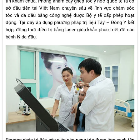
tín khám chữa. Phòng khám cấy ghép tóc y học quốc tế là cơ
sở đầu tiên tại Việt Nam chuyên sâu về lĩnh vực chăm sóc
tóc và da đầu bằng công nghệ được Bộ y tế cấp phép hoạt
động. Tại đây áp dụng phương pháp trị liệu Tây – Đông Y kết
hợp, đồng thời điều trị bằng laser giúp khắc phục triệt để các
bệnh lý da đầu.
Phương pháp trị liệu này giúp các nang tóc được làm sạch tận