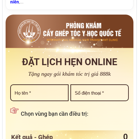
niên
,...
ĐẶT LỊCH HẸN ONLINE
Tặng ngay gói khám tóc trị giá 888k
Chọn vùng bạn cần điều trị:
Kết quả - Ghép