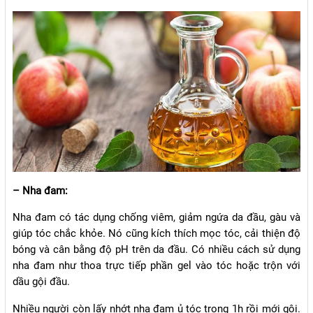
– Nha đam:
Nha đam có tác dụng chống viêm, giảm ngứa da đầu, gàu và
giúp tóc chắc khỏe. Nó cũng kích thích mọc tóc, cải thiện độ
bóng và cân bằng độ pH trên da đầu. Có nhiều cách sử dụng
nha đam như thoa trực tiếp phần gel vào tóc hoặc trộn với
dầu gội đầu.
Nhiều người còn lấy nhớt nha đam ủ tóc trong 1h rồi mới gội.