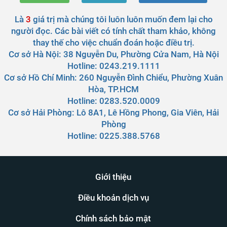
Là
3
giá trị mà chúng tôi luôn luôn muốn đem lại cho
người đọc. Các bài viết có tính chất tham khảo, không
thay thế cho việc chuẩn đoán hoặc điều trị.
Cơ sở Hà Nội:
38 Nguyễn Du, Phường Cửa Nam, Hà Nội
Hotline: 0243.219.1111
Cơ sở Hồ Chí Minh:
260 Nguyễn Đình Chiểu, Phường Xuân
Hòa, TP.HCM
Hotline: 0283.520.0009
Cơ sở Hải Phòng:
Lô 8A1, Lê Hồng Phong, Gia Viên, Hải
Phòng
Hotline: 0225.388.5768
Giới thiệu
Điều khoản dịch vụ
Chính sách bảo mật