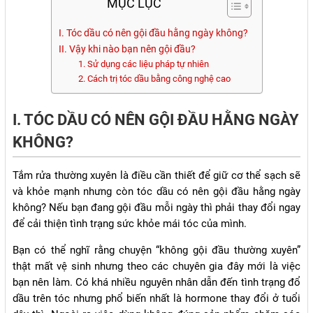
MỤC LỤC
I. Tóc dầu có nên gội đầu hằng ngày không?
II. Vậy khi nào bạn nên gội đầu?
1. Sử dụng các liệu pháp tự nhiên
2. Cách trị tóc dầu bằng công nghệ cao
I. TÓC DẦU CÓ NÊN GỘI ĐẦU HẰNG NGÀY
KHÔNG?
Tắm rửa thường xuyên là điều cần thiết để giữ cơ thể sạch sẽ
và khỏe mạnh nhưng còn tóc dầu có nên gội đầu hằng ngày
không? Nếu bạn đang gội đầu mỗi ngày thì phải thay đổi ngay
để cải thiện tình trạng sức khỏe mái tóc của mình.
Bạn có thể nghĩ rằng chuyện “không gội đầu thường xuyên”
thật mất vệ sinh nhưng theo các chuyên gia đây mới là việc
bạn nên làm. Có khá nhiều nguyên nhân dẫn đến tình trạng đổ
dầu trên tóc nhưng phổ biến nhất là hormone thay đổi ở tuổi