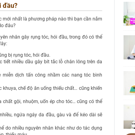
i đầu?
c mới nhất là phương pháp nào thì bạn cần nắm
 do đâu?
yên nhân gây rụng tóc, hói đầu, trong đó có thể
đây:
ng bị rụng tóc, hói đầu.
óc tiết nhiều dầu gây bít tắc lỗ chân lông trên da
ệ miễn dịch tấn công nhầm các nang tóc bình
hức khuya, chế độ ăn uống thiếu chất… cũng khiến
 chất gội, nhuộm, uốn ép cho tóc… cũng có thể
nhiều, ngứa ngáy da đầu, gàu và để kéo dài sẽ
 thể do nhiều nguyên nhân khác như do tác dụng
áp, thiếu máu…