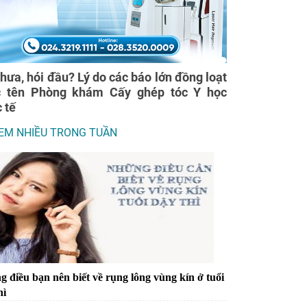
thưa, hói đầu? Lý do các báo lớn đồng loạt
c tên Phòng khám Cấy ghép tóc Y học
 tế
EM NHIỀU TRONG TUẦN
 điều bạn nên biết về rụng lông vùng kín ở tuổi
hì