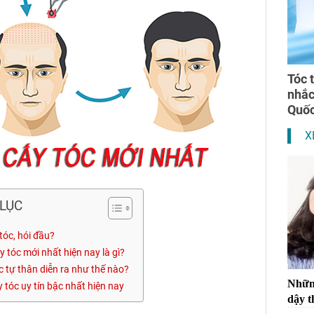
Tóc 
nhắ
Quốc
X
LỤC
tóc, hói đầu?
 tóc mới nhất hiện nay là gì?
óc tự thân diễn ra như thế nào?
Những
y tóc uy tín bậc nhất hiện nay
dậy t