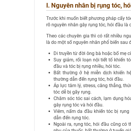
I.
Nguyên nhân bị rụng tóc, hó
Trước khi muốn biết phương pháp cấy tó
rõ nguyên nhân gây rụng tóc, hói đầu là
Theo các chuyên gia thì có rất nhiều ngu
là do một số nguyên nhân phổ biến sau 
Di truyền từ đời ông bà hoặc bố mẹ cũ
Suy giảm, rối loạn nội tiết tố khiến t
đầu và tóc bị rụng nhiều, hói tóc.
Bất thường ở hệ miễn dịch khiến h
thường dẫn đến rụng tóc, hói đầu.
Áp lực tâm lý, stress, căng thẳng, t
tóc dễ bị gãy rụng.
Chăm sóc tóc sai cách, lạm dụng hóa
gây rụng tóc và hói đầu.
Viêm, nấm da đầu khiến tóc bị rụng 
dẫn đến rụng tóc.
Ngoài ra, rụng tóc, hói đầu cũng có
phụ của thuốc, bất thường ở tuyến gi