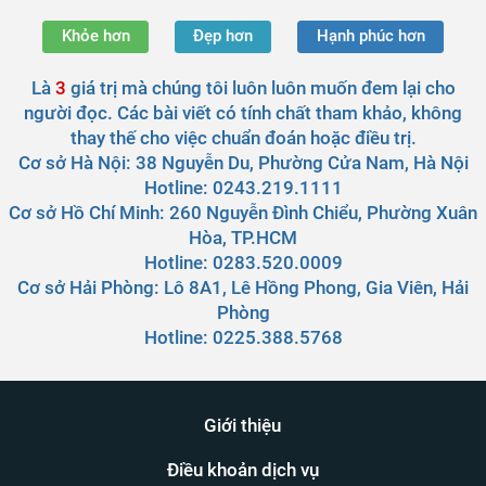
Khỏe hơn
Đẹp hơn
Hạnh phúc hơn
Là
3
giá trị mà chúng tôi luôn luôn muốn đem lại cho
người đọc. Các bài viết có tính chất tham khảo, không
thay thế cho việc chuẩn đoán hoặc điều trị.
Cơ sở Hà Nội:
38 Nguyễn Du, Phường Cửa Nam, Hà Nội
Hotline: 0243.219.1111
Cơ sở Hồ Chí Minh:
260 Nguyễn Đình Chiểu, Phường Xuân
Hòa, TP.HCM
Hotline: 0283.520.0009
Cơ sở Hải Phòng:
Lô 8A1, Lê Hồng Phong, Gia Viên, Hải
Phòng
Hotline: 0225.388.5768
Giới thiệu
Điều khoản dịch vụ