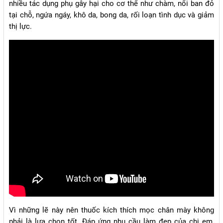
nhiều tác dụng phụ gây hại cho cơ thể như chàm, nổi ban đỏ
tại chỗ, ngứa ngáy, khô da, bong da, rối loạn tình dục và giảm
thị lực.
Vì những lẽ này nên thuốc kích thích mọc chân mày không
phải là lựa chọn tốt.
Đáp ứng nhu cầu làm đẹp của chị em,