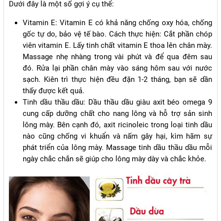
Dưới đây là một số gợi ý cụ thể:
Vitamin E: Vitamin E có khả năng chống oxy hóa, chống
gốc tự do, bảo vệ tế bào. Cách thực hiện: Cắt phần chóp
viên vitamin E. Lấy tinh chất vitamin E thoa lên chân mày.
Massage nhẹ nhàng trong vài phút và để qua đêm sau
đó. Rửa lại phần chân mày vào sáng hôm sau với nước
sạch. Kiên trì thực hiện đều đặn 1-2 tháng, bạn sẽ dần
thấy được kết quả.
Tinh dầu thầu dầu: Dầu thầu dầu giàu axit béo omega 9
cung cấp dưỡng chất cho nang lông và hỗ trợ sản sinh
lông mày. Bên cạnh đó, axit ricinoleic trong loại tinh dầu
nào cũng chống vi khuẩn và nấm gây hại, kìm hãm sự
phát triển của lông mày. Massage tinh dầu thầu dầu mỗi
ngày chắc chắn sẽ giúp cho lông mày dày và chắc khỏe.