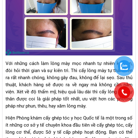
Với những cách làm lông mày mọc nhanh tự nhiên kể trên,
đòi hỏi thời gian và sự kiên trì. Thì cấy lông mày tự thân diễn
ra rất nhanh chóng, không gây đau, không để lại sẹo. Sau thủ
thuật, khách hàng sẽ được ra về ngay mà không cần nằm
viện. Xét về độ thẩm mỹ, hiệu quả lâu dài thì cấy lông mày tự
thân được coi là giải pháp tốt nhất, ưu việt hơn các phương
pháp như phun, thêu, hay xăm lông mày.
Hiện Phòng khám cấy ghép tóc y học Quốc tế là một trong số
ít những cơ sở y tế chuyên khoa đầu tiên về cấy ghép tóc, cấy
lông cơ thể, được Sở y tế cấp phép hoạt động. Bạn có thể