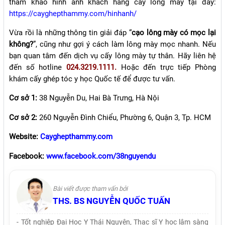
tham khảo hình ảnh khách hàng cấy lông mày tại đây:
https://cayghepthammy.com/hinhanh/
Vừa rồi là những thông tin giải đáp “
cạo lông mày có mọc lại
không?
”, cũng như gợi ý cách làm lông mày mọc nhanh. Nếu
bạn quan tâm đến dịch vụ cấy lông mày tự thân. Hãy liên hệ
đến số hotline
024.3219.1111.
Hoặc đến trực tiếp Phòng
khám cấy ghép tóc y học Quốc tế để được tư vấn.
Cơ sở 1:
38 Nguyễn Du, Hai Bà Trưng, Hà Nội
Cơ sở 2:
260 Nguyễn Đình Chiểu, Phường 6, Quận 3, Tp. HCM
Website:
Cayghepthammy.com
Facebook:
www.facebook.com/38nguyendu
Bài viết được tham vấn bởi
THS. BS NGUYỄN QUỐC TUẤN
- Tốt nghiệp Đại Học Y Thái Nguyên, Thạc sĩ Y học lâm sàng