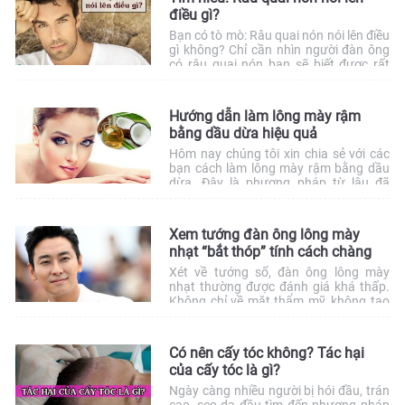
điều gì?
Bạn có tò mò: Râu quai nón nói lên điều
gì không? Chỉ cần nhìn người đàn ông
có râu quai nón bạn sẽ biết được rất
nhiều điều thú vị về con người, tính
cách, sức khỏe, tình duyên của họ đấy!
Bộ râu luôn là sự hãnh diện của nam
Hướng dẫn làm lông mày rậm
giới. Đàn ông […]
bằng dầu dừa hiệu quả
Hôm nay chúng tôi xin chia sẻ với các
bạn cách làm lông mày rậm bằng dầu
dừa. Đây là phương pháp từ lâu đã
được chị em áp dụng để làm dài, rậm
lông mày, lông mi. Vậy tại sao dầu dừa
lại có công dụng tuyệt vời như vậy,
Xem tướng đàn ông lông mày
cùng tìm hiểu cách […]
nhạt “bắt thóp” tính cách chàng
Xét về tướng số, đàn ông lông mày
nhạt thường được đánh giá khá thấp.
Không chỉ về mặt thẩm mỹ, không tạo
nên phong thái mạnh mẽ mà còn có
tính cách nhạt nhẽo, kém thú vị. Hãy
cùng chúng tôi tìm hiểu rõ hơn về nhận
Có nên cấy tóc không? Tác hại
định này và tìm cách cải thiện […]
của cấy tóc là gì?
Ngày càng nhiều người bị hói đầu, trán