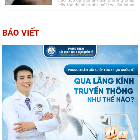
cao, sẹo da đầu tìm đến phương pháp
cấy tóc để hồi xuân mái tóc, lấy lại sự
tự tin. Tuy nhiên, hiện nay có nhiều
luồng ý kiến về tác hại của cấy tóc
khiến họ cũng phân không biết có nên
thực hiện kỹ thuật […]
BÁO VIẾT