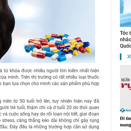
Tóc 
nhắ
Quốc
X
à từ khóa được nhiều người tìm kiếm nhất hiện
 của mình. Trên thị trường có rất nhiều loại thuốc
iúp bạn lựa chọn cho mình các sản phẩm phù hợp
 niên từ 50 tuổi trở lên, tuy nhiên hiện nay đã
ười trẻ tuổi, thậm chí cả ở tuổi 20 do thói quen
 và cuộc sống hay do rối loạn nội tiết, giai đoạn
Đi tì
 stress, căng thẳng kéo dài không chỉ gây rụng
mang 
 đầu. Đây đều là những trường hợp cần sử dụng