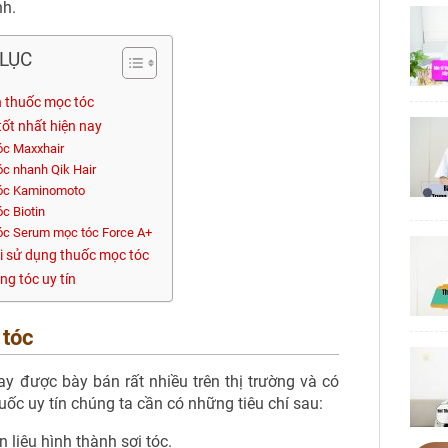
nh.
LỤC
ọn thuốc mọc tóc
tốt nhất hiện nay
óc Maxxhair
óc nhanh Qik Hair
tóc Kaminomoto
c Biotin
óc Serum mọc tóc Force A+
hi sử dụng thuốc mọc tóc
ng tóc uy tín
 tóc
ay được bày bán rất nhiều trên thị trường và có
uốc uy tín chúng ta cần có những tiêu chí sau:
liệu hình thành sợi tóc.