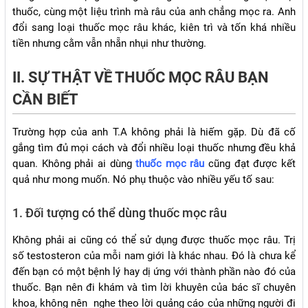
thuốc, cùng một liệu trình mà râu của anh chẳng mọc ra. Anh
đổi sang loại thuốc mọc râu khác, kiên trì và tốn khá nhiều
tiền nhưng cằm vẫn nhẵn nhụi như thường.
II. SỰ THẬT VỀ THUỐC MỌC RÂU BẠN
CẦN BIẾT
Trường hợp của anh T.A không phải là hiếm gặp. Dù đã cố
gắng tìm đủ mọi cách và đổi nhiều loại thuốc nhưng đều khả
quan. Không phải ai dùng
thuốc mọc râu
cũng đạt được kết
quả như mong muốn. Nó phụ thuộc vào nhiều yếu tố sau:
1. Đối tượng có thể dùng thuốc mọc râu
Không phải ai cũng có thể sử dụng được thuốc mọc râu. Trị
số testosteron của mỗi nam giới là khác nhau. Đó là chưa kể
đến bạn có một bệnh lý hay dị ứng với thành phần nào đó của
thuốc. Bạn nên đi khám và tìm lời khuyên của bác sĩ chuyên
khoa, không nên nghe theo lời quảng cáo của những người đi