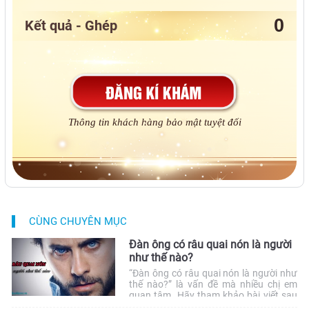
Kết quả - Ghép
Thông tin khách hàng bảo mật tuyệt đối
CÙNG CHUYÊN MỤC
Đàn ông có râu quai nón là người
như thế nào?
“Đàn ông có râu quai nón là người như
thế nào?” là vấn đề mà nhiều chị em
quan tâm. Hãy tham khảo bài viết sau
để có câu trả lời nhé! Cha ông ta có câu