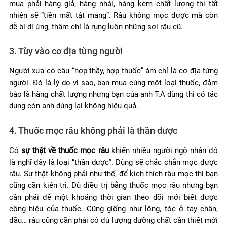
mua phải hàng giả, hàng nhái, hàng kém chất lượng thì tất
nhiên sẽ “tiền mất tật mang”. Râu không mọc được mà còn
dễ bị dị ứng, thậm chí là rụng luôn những sợi râu cũ.
3. Tùy vào cơ địa từng người
Người xưa có câu “hợp thầy, hợp thuốc” ám chỉ là cơ địa từng
người. Đó là lý do vì sao, bạn mua cùng một loại thuốc, đảm
bảo là hàng chất lượng nhưng bạn của anh T.A dùng thì có tác
dụng còn anh dùng lại không hiệu quả.
4. Thuốc mọc râu không phải là thần dược
Có
sự thật về thuốc mọc râu
khiến nhiều người ngộ nhận đó
là nghĩ đây là loại “thần dược”. Dùng sẽ chắc chắn mọc được
râu. Sự thật không phải như thế, để kích thích râu mọc thì bạn
cũng cần kiên trì. Dù điều trị bằng thuốc mọc râu nhưng bạn
cần phải để một khoảng thời gian theo dõi mới biết được
công hiệu của thuốc. Cũng giống như lông, tóc ở tay chân,
đầu… râu cũng cần phải có đủ lượng dưỡng chất cần thiết mới