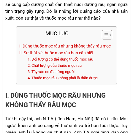
sẽ cung cấp dưỡng chất cần thiết nuôi dưỡng râu, ngăn ngừa
tình trạng gãy rụng. Đó là những lời quảng cáo của nhà sản
xuất, còn sự thật về thuốc mọc râu như thế nào?
MỤC LỤC
I. Dùng thuốc mọc râu nhưng không thấy râu mọc
II. Sự thật về thuốc mọc râu bạn cần biết
1. Đối tượng có thể dùng thuốc mọc râu
2. Chất lượng của thuốc mọc râu
3. Tùy vào cơ địa từng người
4. Thuốc mọc râu không phải là thần dược
I. DÙNG THUỐC MỌC RÂU NHƯNG
KHÔNG THẤY RÂU MỌC
Từ khi dậy thì, anh N.T.A (Lĩnh Nam, Hà Nội) đã có ít râu. Mọi
người khen anh có dáng vẻ thư sinh và trẻ hơn tuổi thực. Tuy
nhiên, anh lại không vui chút nào. Anh T.A nghĩ rằng, đàn ông