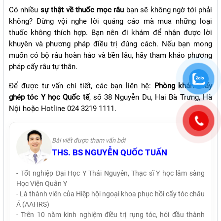
Có nhiều
sự thật về thuốc mọc râu
bạn sẽ không ngờ tới phải
không? Đừng vội nghe lời quảng cáo mà mua những loại
thuốc không thích hợp. Bạn nên đi khám để nhận được lời
khuyên và phương pháp điều trị đúng cách. Nếu bạn mong
muốn có bộ râu hoàn hảo và bền lâu, hãy tham khảo phương
pháp cấy râu tự thân.
Để được tư vấn chi tiết, các bạn liên hệ:
Phòng khám Cấy
ghép tóc Y học Quốc tế
, số 38 Nguyễn Du, Hai Bà Trưng, Hà
Nội hoặc Hotline 024 3219 1111.
Bài viết được tham vấn bởi
THS. BS NGUYỄN QUỐC TUẤN
- Tốt nghiệp Đại Học Y Thái Nguyên, Thạc sĩ Y học lâm sàng
Học Viện Quân Y
- Là thành viên của Hiệp hội ngoại khoa phục hồi cấy tóc châu
Á (AAHRS)
- Trên 10 năm kinh nghiệm điều trị rụng tóc, hói đầu thành