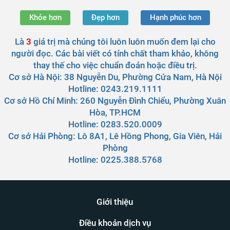
Khỏe hơn
Đẹp hơn
Hạnh phúc hơn
Là
3
giá trị mà chúng tôi luôn luôn muốn đem lại cho
người đọc. Các bài viết có tính chất tham khảo, không
thay thế cho việc chuẩn đoán hoặc điều trị.
Cơ sở Hà Nội:
38 Nguyễn Du, Phường Cửa Nam, Hà Nội
Hotline: 0243.219.1111
Cơ sở Hồ Chí Minh:
260 Nguyễn Đình Chiểu, Phường Xuân
Hòa, TP.HCM
Hotline: 0283.520.0009
Cơ sở Hải Phòng:
Lô 8A1, Lê Hồng Phong, Gia Viên, Hải
Phòng
Hotline: 0225.388.5768
Giới thiệu
Điều khoản dịch vụ