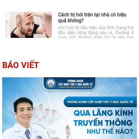
bóng. Vậy rụng tóc có phải bị ung thư
không? Hãy cùng tìm hiểu rõ hơn về
điều này nhé!
Cách trị hói trán tại nhà có hiệu
quả không?
Hói trán là dấu hiệu của tình trạng hói
đầu diện rộng đang xảy ra, thường ở
nam giới. Đường chân tóc bị kéo cao
khiến nam giới có vẻ ngoài mất dần đi
sự bảnh bao. Ở nhiều người, hói trán sẽ
làm cho bạn già hơn trước tuổi. Hiện
nay, có nhiều cách […]
BÁO VIẾT