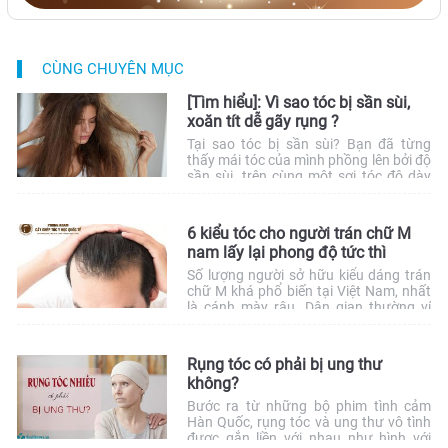
CÙNG CHUYÊN MỤC
[Tìm hiểu]: Vì sao tóc bị sần sùi,
xoăn tít dễ gãy rụng ?
Tại sao tóc bị sần sùi? Bạn đã từng
thấy mái tóc của mình phồng lên bởi độ
sần sùi, trên cùng một sợi tóc độ dày
của từng đoạn không bằng nhau và khi
trượt trên tay chúng ta thấy sợi có có
cảm giác sần, thậm chí còn xoăn tít và
6 kiểu tóc cho người trán chữ M
rất dễ […]
nam lấy lại phong độ tức thì
Số lượng người sở hữu kiểu dáng trán
chữ M khá phổ biến tại Việt Nam, nhất
là cánh mày râu. Dân gian thường ví
dáng trán này là “vầng trán nghệ sĩ”, có
tướng vinh hoa, gương mặt thanh cao.
Tuy nhiên, đây cũng chính là khuyết
Rụng tóc có phải bị ung thư
điểm khiến nhiều nam giới tự ti […]
không?
Bước ra từ những bộ phim tình cảm
Hàn Quốc, rụng tóc và ung thư vô tình
được gắn liền với nhau như hình với