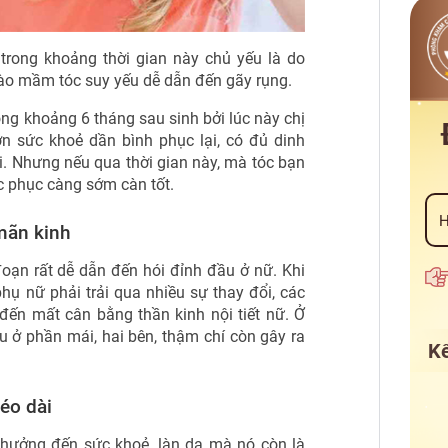
trong khoảng thời gian này chủ yếu là do
bào mầm tóc suy yếu dễ dẫn đến gãy rụng.
ong khoảng 6 tháng sau sinh bởi lúc này chị
ơn sức khoẻ dần bình phục lại, có đủ dinh
ại. Nhưng nếu qua thời gian này, mà tóc bạn
c phục càng sớm càn tốt.
 mãn kinh
oạn rất dễ dẫn đến hói đỉnh đầu ở nữ. Khi
hụ nữ phải trải qua nhiều sự thay đổi, các
đến mất cân bằng thần kinh nội tiết nữ. Ở
u ở phần mái, hai bên, thậm chí còn gây ra
Kế
kéo dài
 hưởng đến sức khoẻ, làn da mà nó còn là