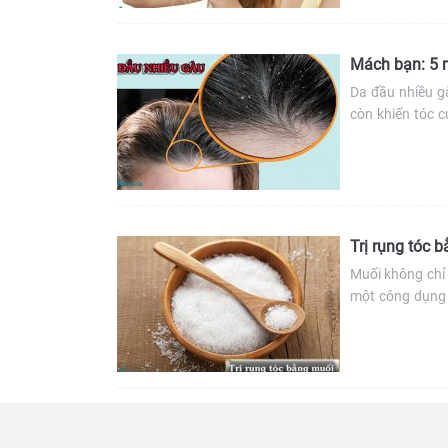
Mách bạn: 5 m
Da đầu nhiều 
còn khiến tóc c
phải tình trạn
ngay tại nhà ng
Trị rụng tóc b
Muối không chỉ 
một công dụng 
vừa an toàn vừa