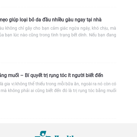
ẹo giúp loại bỏ da đầu nhiều gàu ngay tại nhà
gàu không chỉ gây cho bạn cảm giác ngứa ngáy, khó chịu, mà
ủa bạn lúc nào cũng trong tình trạng bết dính. Nếu bạn đang
g này tham khảo ngay 5 mẹo giúp loại bỏ da đầu nhiều gàu
ay sau đây.
ằng muối – Bí quyết trị rụng tóc ít người biết đến
là gia vị không thể thiếu trong mỗi bữa ăn, ngoài ra nó còn có
mà không phải ai cũng biết đến đó là trị rụng tóc bằng muối
 đem lại hiệu quả thiết thực.