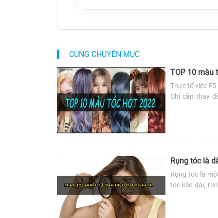
CÙNG CHUYÊN MỤC
TOP 10 màu tó
Thực tế việc F5
Chỉ cần thay đ
bừng, hợp xu hư
hot 2022 […]
Rụng tóc là d
Rụng tóc là một
tóc kéo dài, r
gặp vấn đề. Vậy
viết dưới đây.