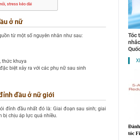
mỏi, stress kéo dài
đầu ở nữ
Tóc 
nguồn từ một số nguyên nhân như sau:
nhắ
Quốc
X
, thức khuya
 đặc biệt xảy ra với các phụ nữ sau sinh
 đỉnh đầu ở nữ giới
ói đỉnh đầu nhất đó là: Giai đoạn sau sinh; giai
 bị chịu áp lực quá nhiều.
Đánh 
tóc F