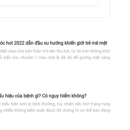
c hot 2022 dẫn đầu xu hướng khiến giới trẻ mê mệt
 diện mạo cho bản thân trở nên thu hút, tự tin hơn không khó!
ổi kiểu tóc, nhuộm 1 màu mới là đã đủ để gương mặt sáng
ớng và thu hút mọi ánh nhìn rồi. Vậy, bạn đã biết các màu tóc
ấu hiệu của bệnh gì? Có nguy hiểm không?
 biểu hiện sinh lý bình thường, tuy nhiên nếu tình trạng rụng
ụng nhiều không kiểm soát được thì chứng tỏ cơ thể bạn đang
 rụng tóc là dấu hiệu của bệnh gì?. Câu trả lời sẽ có thông bài