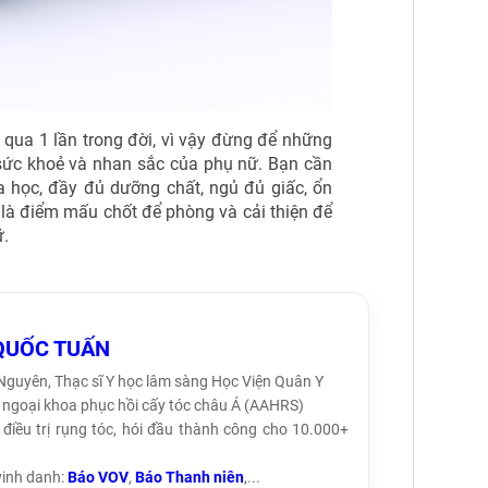
i qua 1 lần trong đời, vì vậy đừng để những
sức khoẻ và nhan sắc của phụ nữ. Bạn cần
 học, đầy đủ dưỡng chất, ngủ đủ giấc,
ổn
nh là điểm mấu chốt
để phòng và cải thiện để
ữ.
QUỐC TUẤN
 Nguyên, Thạc sĩ Y học lâm sàng Học Viện Quân Y
ội ngoại khoa phục hồi cấy tóc châu Á (AAHRS)
điều trị rụng tóc, hói đầu thành công cho 10.000+
vinh danh:
Báo VOV
,
Báo Thanh niên
,...