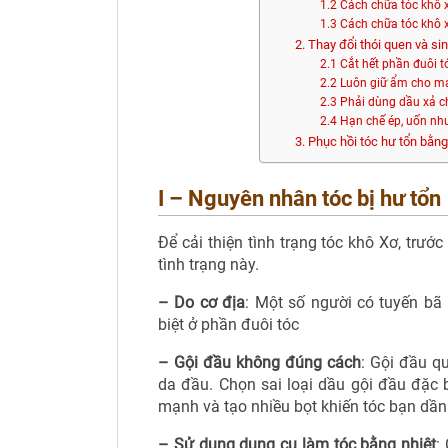
1.2 Cách chữa tóc khô 
1.3 Cách chữa tóc khô
2. Thay đổi thói quen và si
2.1 Cắt hết phần đuôi t
2.2 Luôn giữ ẩm cho má
2.3 Phải dùng dầu xả c
2.4 Hạn chế ép, uốn n
3. Phục hồi tóc hư tổn bằn
I – Nguyên nhân tóc bị hư tổn
Để cải thiện tình trạng tóc khô Xơ, trư
tình trạng này.
– Do cơ địa
: Một số người có tuyến bã
biệt ở phần đuôi tóc
– Gội đầu không đúng cách
: Gội đầu q
da đầu. Chọn sai loại dầu gội đầu đặc b
mạnh và tạo nhiều bọt khiến tóc bạn dần
– Sử dụng dụng cụ làm tóc bằng nhiệt
: