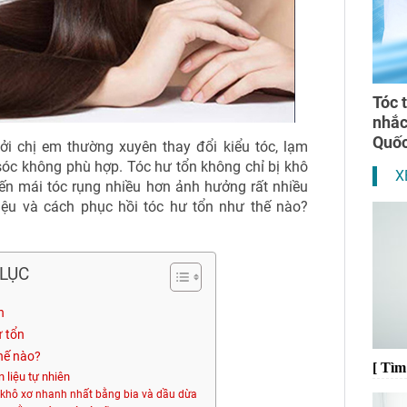
Tóc 
nhắ
Quốc
bởi chị em thường xuyên thay đổi kiểu tóc, lạm
óc không phù hợp. Tóc hư tổn không chỉ bị khô
X
ến mái tóc rụng nhiều hơn ảnh hưởng rất nhiều
iệu và cách phục hồi tóc hư tổn như thế nào?
LỤC
n
ư tổn
thế nào?
[ Tì
 liệu tự nhiên
 khô xơ nhanh nhất bằng bia và dầu dừa