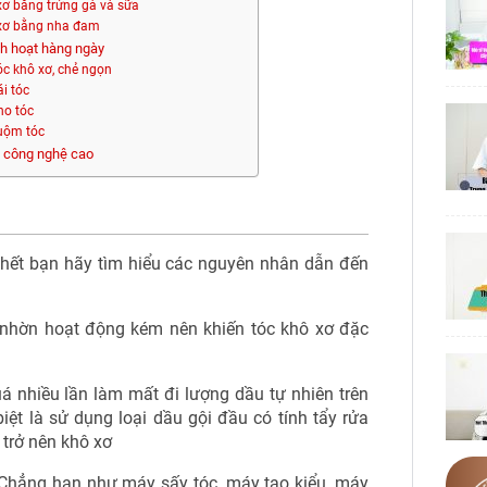
xơ bằng trứng gà và sữa
 xơ bằng nha đam
nh hoạt hàng ngày
óc khô xơ, chẻ ngọn
i tóc
ho tóc
huộm tóc
g công nghệ cao
ớc hết bạn hãy tìm hiểu các nguyên nhân dẫn đến
 nhờn hoạt động kém nên khiến tóc khô xơ đặc
uá nhiều lần làm mất đi lượng dầu tự nhiên trên
iệt là sử dụng loại dầu gội đầu có tính tẩy rửa
 trở nên khô xơ
 Chẳng hạn như máy sấy tóc, máy tạo kiểu, máy