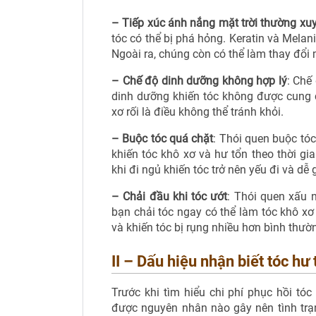
– Tiếp xúc ánh nắng mặt trời thường xu
tóc có thể bị phá hỏng. Keratin và Melani
Ngoài ra, chúng còn có thể làm thay đổi
– Chế độ dinh dưỡng không hợp lý
: Chế
dinh dưỡng khiến tóc không được cung 
xơ rối là điều không thể tránh khỏi.
– Buộc tóc quá chặt
: Thói quen buộc tó
khiến tóc khô xơ và hư tổn theo thời gi
khi đi ngủ khiến tóc trở nên yếu đi và dễ 
– Chải đầu khi tóc ướt
: Thói quen xấu 
bạn chải tóc ngay có thể làm tóc khô xơ
và khiến tóc bị rụng nhiều hơn bình thườ
II – Dấu hiệu nhận biết tóc hư 
Trước khi tìm hiểu chi phí phục hồi tóc
được nguyên nhân nào gây nên tình tr