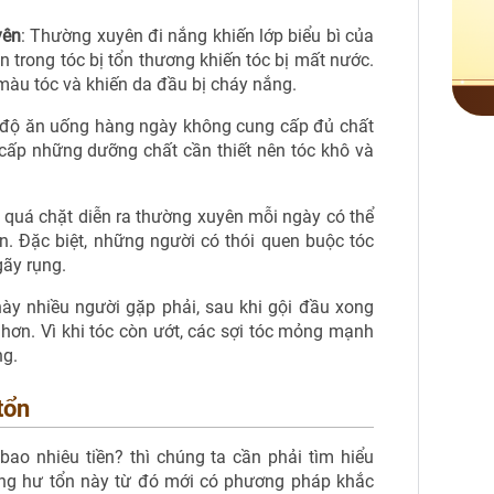
yên
: Thường xuyên đi nắng khiến lớp biểu bì của
n trong tóc bị tổn thương khiến tóc bị mất nước.
 màu tóc và khiến da đầu bị cháy nắng.
 độ ăn uống hàng ngày không cung cấp đủ chất
cấp những dưỡng chất cần thiết nên tóc khô và
c quá chặt diễn ra thường xuyên mỗi ngày có thể
an. Đặc biệt, những người có thói quen buộc tóc
gãy rụng.
này nhiều người gặp phải, sau khi gội đầu xong
 hơn. Vì khi tóc còn ướt, các sợi tóc mỏng mạnh
ng.
tổn
 bao nhiêu tiền? thì chúng ta cần phải tìm hiểu
ạng hư tổn này từ đó mới có phương pháp khắc