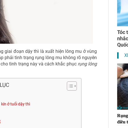
Tóc 
nhắ
Quốc
g giai đoạn dậy thì là xuất hiện lông mu ở vùng
X
ặp phải tình trạng rụng lông mu không rõ nguyên
h cho tình trạng này và cách khắc phục
rụng lông
LỤC
g kín ở tuổi dậy thì
Rụng 
điều t
ể