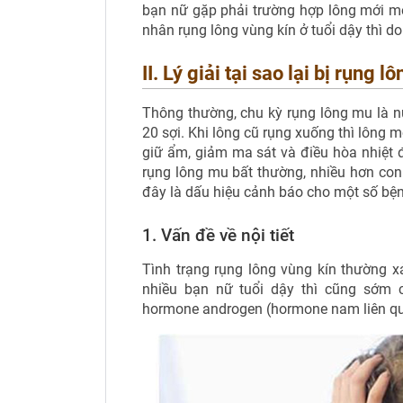
bạn nữ gặp phải trường hợp lông mới mọ
nhân rụng lông vùng kín ở tuổi dậy thì d
II. Lý giải tại sao lại bị rụng l
Thông thường, chu kỳ rụng lông mu là 
20 sợi. Khi lông cũ rụng xuống thì lông
giữ ẩm, giảm ma sát và điều hòa nhiệt đ
rụng lông mu bất thường, nhiều hơn con s
đây là dấu hiệu cảnh báo cho một số bện
1. Vấn đề về nội tiết
Tình trạng rụng lông vùng kín thường 
nhiều bạn nữ tuổi dậy thì cũng sớm 
hormone androgen (hormone nam liên quan