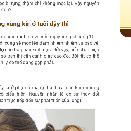
c bị rụng, thậm chí không mọc lại. Vậy nguyên
o đâu?
ông vùng kín ở tuổi dậy thì
nửa năm một lần và mỗi ngày rụng khoảng 10 –
 mới cũng sẽ mọc lên đảm nhiệm nhiệm vụ bảo vệ,
ộ cho bộ phận sinh dục. Bởi vậy, nếu phát hiện
ố trên thì cần cảnh giác cao độ. Bởi rất có thể
h lý cơ thể đang gặp phải.
xảy ra ở phụ nữ mang thai hay mãn kinh nhưng
có biểu hiện. Nguyên nhân là do sự thay đổi
 trực tiếp đến sự phát triển của lông).