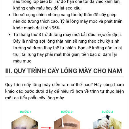
sâu trong lớp biểu bì. Từ đó hạn chế tối đa việc xâm lấn,
không chảy máu hay để lại sẹo xấu.
Do sử dụng chính những nang tóc tự thân để cấy ghép
nên độ tương thích cao. Tỷ lệ lông mày mọc và phát triển
khỏe mạnh đạt trên 95%.
Từ tháng thứ 3 trở đi lông mày mới bắt đầu mọc ổn định.
Đây là những sợi lông thật nên sẽ rụng theo chu kỳ sinh
trưởng và được thay thế tự nhiên. Bạn sẽ không còn lo bị
trụi, tái rụng hay phải mất thời gian, tiền bạc đi dặm lại
màu mực
III. QUY TRÌNH CẤY LÔNG MÀY CHO NAM
Quy trình cấy lông mày diễn ra như thế nào? Hãy cùng tham
khảo các bước dưới đây để hiểu rõ hơn về trình tự thực hiện
một ca tiểu phẫu cấy lông mày.