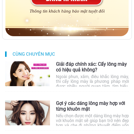
Thông tin khách hàng bảo mật tuyệt đối
CÙNG CHUYÊN MỤC
Giải đáp chính xác: Cấy lông mày
có hiệu quả không?
Ngoài phun, xăm, điêu khắc lông mày,
thì cấy lông mày là phương pháp mới
được nhiều người quan tâm, tìm hiểu.
Cấy lông mày có hiệu quả không? Địa
chỉ cấy lông mày uy tín là những câu
hỏi được rất nhiều người thắc mắc. Hãy
Gợi ý các dáng lông mày hợp với
cùng đi tìm câu trả lời trong bài […]
từng khuôn mặt
Nếu chọn được một dáng lông mày hợp
với khuôn mặt sẽ giúp bạn trở nên đẹp
hơn và che đi những khuyết điểm vốn
có của khuôn mặt. Để tránh những