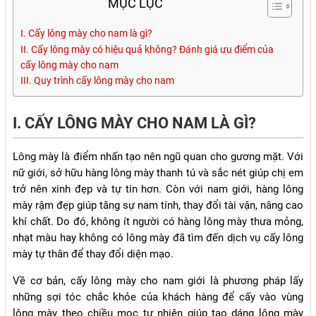
MỤC LỤC
I. Cấy lông mày cho nam là gì?
II. Cấy lông mày có hiệu quả không? Đánh giá ưu điểm của
cấy lông mày cho nam
III. Quy trình cấy lông mày cho nam
I. CẤY LÔNG MÀY CHO NAM LÀ GÌ?
Lông mày là điểm nhấn tạo nên ngũ quan cho gương mặt. Với
nữ giới, sở hữu hàng lông mày thanh tú và sắc nét giúp chị em
trở nên xinh đẹp và tự tin hơn. Còn với nam giới, hàng lông
mày rậm đẹp giúp tăng sự nam tính, thay đổi tài vận, nâng cao
khí chất. Do đó, không ít người có hàng lông mày thưa mỏng,
nhạt màu hay không có lông mày đã tìm đến dịch vụ cấy lông
mày tự thân để thay đổi diện mạo.
Về cơ bản, cấy lông mày cho nam giới là phương pháp lấy
những sợi tóc chắc khỏe của khách hàng để cấy vào vùng
lông mày theo chiều mọc tự nhiên giúp tạo dáng lông mày