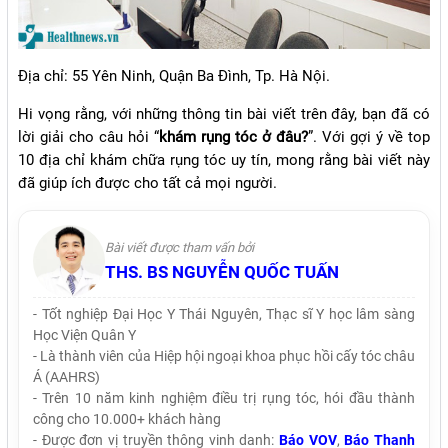
Địa chỉ: 55 Yên Ninh, Quận Ba Đình, Tp. Hà Nội.
Hi vọng rằng, với những thông tin bài viết trên đây, bạn đã có
lời giải cho câu hỏi “
khám rụng tóc ở đâu?
”. Với gợi ý về top
10 địa chỉ khám chữa rụng tóc uy tín, mong rằng bài viết này
đã giúp ích được cho tất cả mọi người.
Bài viết được tham vấn bởi
THS. BS NGUYỄN QUỐC TUẤN
- Tốt nghiệp Đại Học Y Thái Nguyên, Thạc sĩ Y học lâm sàng
Học Viện Quân Y
- Là thành viên của Hiệp hội ngoại khoa phục hồi cấy tóc châu
Á (AAHRS)
- Trên 10 năm kinh nghiệm điều trị rụng tóc, hói đầu thành
công cho 10.000+ khách hàng
- Được đơn vị truyền thông vinh danh:
Báo VOV
,
Báo Thanh