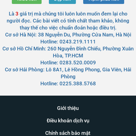
Là
3
giá trị mà chúng tôi luôn luôn muốn đem lại cho
người đọc. Các bài viết có tính chất tham khảo, không
thay thế cho việc chuẩn đoán hoặc điều trị.
Cơ sở Hà Nội:
38 Nguyễn Du, Phường Cửa Nam, Hà Nội
Hotline: 0243.219.1111
Cơ sở Hồ Chí Minh:
260 Nguyễn Đình Chiểu, Phường Xuân
Hòa, TP.HCM
Hotline: 0283.520.0009
Cơ sở Hải Phòng:
Lô 8A1, Lê Hồng Phong, Gia Viên, Hải
Phòng
Hotline: 0225.388.5768
Giới thiệu
Điều khoản dịch vụ
Chính sách bảo mật