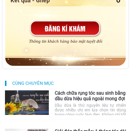
Kết quả - Ghép
Thông tin khách hàng bảo mật tuyệt đối
CÙNG CHUYÊN MỤC
Cách chữa rụng tóc sau sinh bằng
dầu dừa hiệu quả ngoài mong đợi
Dầu dừa là thứ nguyên liệu tự nhiên
được nhiều chị em lựa chọn tin dùng
trong công cuộc làm đẹp. Không chỉ tốt
da dẻ, dầu dừa còn giúp nuôi dưỡng
tóc an toàn cho cả những bà mẹ sau
sinh. Tham khảo ngay cách chữa rụng