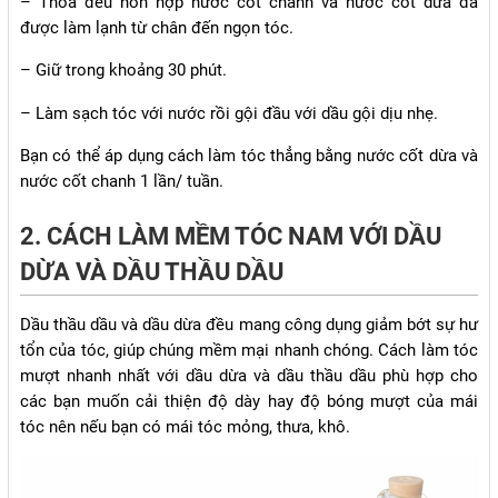
– Thoa đều hỗn hợp nước cốt chanh và nước cốt dừa đã
được làm lạnh từ chân đến ngọn tóc.
– Giữ trong khoảng 30 phút.
– Làm sạch tóc với nước rồi gội đầu với dầu gội dịu nhẹ.
Bạn có thể áp dụng cách làm tóc thẳng bằng nước cốt dừa và
nước cốt chanh 1 lần/ tuần.
2. CÁCH LÀM MỀM TÓC NAM VỚI DẦU
DỪA VÀ DẦU THẦU DẦU
Dầu thầu dầu và dầu dừa đều mang công dụng giảm bớt sự hư
tổn của tóc, giúp chúng mềm mại nhanh chóng. Cách làm tóc
mượt nhanh nhất với dầu dừa và dầu thầu dầu phù hợp cho
các bạn muốn cải thiện độ dày hay độ bóng mượt của mái
tóc nên nếu bạn có mái tóc mỏng, thưa, khô.