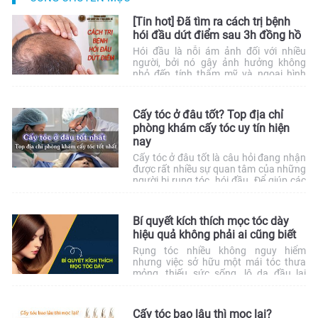
[Tin hot] Đã tìm ra cách trị bệnh
hói đầu dứt điểm sau 3h đồng hồ
Hói đầu là nỗi ám ảnh đối với nhiều
người, bởi nó gây ảnh hưởng không
nhỏ đến tính thẩm mỹ và ngoại hình
của “khổ chủ”. Tuy nhiên cách trị bệnh
hói đầu như thế nào cho dứt điểm và
hiệu quả thì không phải ai cũng biết
Cấy tóc ở đâu tốt? Top địa chỉ
được. Muốn có cách trị bệnh […]
phòng khám cấy tóc uy tín hiện
nay
Cấy tóc ở đâu tốt là câu hỏi đang nhận
được rất nhiều sự quan tâm của những
người bị rụng tóc, hói đầu. Để giúp các
bạn bớt hoang mang khi lựa chọn,
chúng tôi sẽ review chi tiết các địa chỉ
cấy tóc uy tín nhất tại Việt Nam.
Bí quyết kích thích mọc tóc dày
hiệu quả không phải ai cũng biết
Rụng tóc nhiều không nguy hiểm
nhưng việc sở hữu một mái tóc thưa
mỏng, thiếu sức sống, lộ da đầu lại
khiến không ít người mất tự tin. Bởi lẽ,
xét ở một góc độ nào đó, mái tóc chính
là biểu tượng của vẻ đẹp, góp phần làm
Cấy tóc bao lâu thì mọc lại?