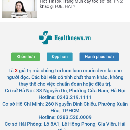
Hot TikTok Trang Mun cấy tóc sợi dài PNS:
khác gì FUE, HAT?
Khỏe hơn
Đẹp hơn
Hạnh phúc hơn
Là
3
giá trị mà chúng tôi luôn luôn muốn đem lại cho
người đọc. Các bài viết có tính chất tham khảo, không
thay thế cho việc chuẩn đoán hoặc điều trị.
Cơ sở Hà Nội:
38 Nguyễn Du, Phường Cửa Nam, Hà Nội
Hotline: 0243.219.1111
Cơ sở Hồ Chí Minh:
260 Nguyễn Đình Chiểu, Phường Xuân
Hòa, TP.HCM
Hotline: 0283.520.0009
Cơ sở Hải Phòng:
Lô 8A1, Lê Hồng Phong, Gia Viên, Hải