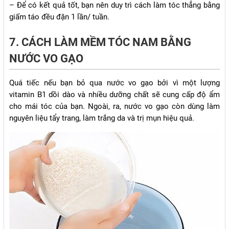
– Để có kết quả tốt, bạn nên duy trì cách làm tóc thẳng bằng
giấm táo đều đặn 1 lần/ tuần.
7. CÁCH LÀM MỀM TÓC NAM BẰNG
NƯỚC VO GẠO
Quá tiếc nếu bạn bỏ qua nước vo gạo bởi vì một lượng
vitamin B1 dồi dào và nhiều dưỡng chất sẽ cung cấp độ ẩm
cho mái tóc của bạn. Ngoài, ra, nước vo gạo còn dùng làm
nguyên liệu tẩy trang, làm trắng da và trị mụn hiệu quả.