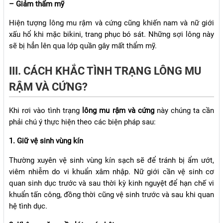
– Giảm thẩm mỹ
Hiện tượng lông mu rậm và cứng cũng khiến nam và nữ giới
xấu hổ khi mặc bikini, trang phục bó sát. Những sợi lông này
sẽ bị hẳn lên qua lớp quần gây mất thẩm mỹ.
III. CÁCH KHẮC TÌNH TRẠNG LÔNG MU
RẬM VÀ CỨNG?
Khi rơi vào tình trạng
lông mu rậm và cứng
này chúng ta cần
phải chú ý thực hiện theo các biện pháp sau:
1. Giữ vệ sinh vùng kín
Thường xuyên vệ sinh vùng kín sạch sẽ để tránh bị ẩm ướt,
viêm nhiễm do vi khuẩn xâm nhập. Nữ giới cần vệ sinh cơ
quan sinh dục trước và sau thời kỳ kinh nguyệt để hạn chế vi
khuẩn tấn công, đồng thời cũng vệ sinh trước và sau khi quan
hệ tình dục.