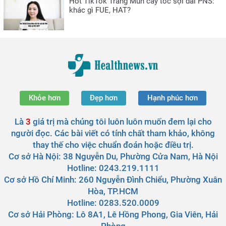
Hot TikTok Trang Mun cấy tóc sợi dài PNS:
khác gì FUE, HAT?
Khỏe hơn
Đẹp hơn
Hạnh phúc hơn
Là
3
giá trị mà chúng tôi luôn luôn muốn đem lại cho
người đọc. Các bài viết có tính chất tham khảo, không
thay thế cho việc chuẩn đoán hoặc điều trị.
Cơ sở Hà Nội:
38 Nguyễn Du, Phường Cửa Nam, Hà Nội
Hotline: 0243.219.1111
Cơ sở Hồ Chí Minh:
260 Nguyễn Đình Chiểu, Phường Xuân
Hòa, TP.HCM
Hotline: 0283.520.0009
Cơ sở Hải Phòng:
Lô 8A1, Lê Hồng Phong, Gia Viên, Hải
Phòng