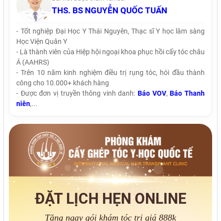
THS. BS NGUYỄN QUỐC TUẤN
- Tốt nghiệp Đại Học Y Thái Nguyên, Thạc sĩ Y học lâm sàng
Học Viện Quân Y
- Là thành viên của Hiệp hội ngoại khoa phục hồi cấy tóc châu
Á (AAHRS)
- Trên 10 năm kinh nghiệm điều trị rụng tóc, hói đầu thành
công cho 10.000+ khách hàng
- Được đơn vị truyền thông vinh danh:
Báo VOV
,
Báo Thanh
niên
,...
ĐẶT LỊCH HẸN ONLINE
Tặng ngay gói khám tóc trị giá 888k