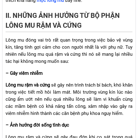
thích khả năng
mọc lông mu
đấy nhé.
II. NHỮNG ẢNH HƯỞNG TỪ BỘ PHẬN
LÔNG MU RẬM VÀ CỨNG
Lông mu đóng vai trò rất quan trọng trong việc bảo vệ vùng
kín, tăng tính gợi cảm cho con người nhất là với phụ nữ. Tuy
nhiên nếu lông mu quá rậm và cứng thì nó sẽ mang lại nhiều
tác hại không mong muốn sau:
– Gây viêm nhiễm
Lông mu rậm và cứng
sẽ gây nên trình trách bí bách, khó khăn
trong việc tiết mồ hôi làm mát. Môi trường vùng kín lúc nào
cũng ẩm ướt nên nếu quá nhiều lông sẽ làm vi khuẩn cùng
các mầm bệnh có khả năng tấn công, xâm nhập vào gây ra
viêm nhiễm hình thành các căn bệnh phụ khoa nguy hiểm.
– Ảnh hưởng đời sống tình dục
Lông mu rậm và cứng sẽ gây đau đớn khi cọ sát trong quá