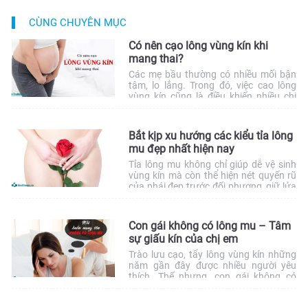
CÙNG CHUYÊN MỤC
Có nên cạo lông vùng kín khi
mang thai?
Các mẹ bầu thường có nhiều mối bận
tâm, lo lắng. Trong đó, việc cao lông
vùng kín cũng là điều khiến nhiều chị
em quan tâm, nhất là những người mới
mang thai lần đầu. Vậy có nên cạo lông
vùng kín khi mang thai? Hãy cùng tìm
Bắt kịp xu hướng các kiểu tỉa lông
hiểu qua bài viết dưới đây […]
mu đẹp nhất hiện nay
Tỉa lông mu không chỉ giúp dễ vệ sinh
vùng kín mà còn thể hiện nét quyến rũ
của phái đẹp trước đối phương, giữ lửa
chuyện vợ chồng. Lông vùng kín thế
nào là đẹp? Tham khảo nhanh 5 kiểu
tỉa lông mu đẹp nhất hiện nay ở bài viết
Con gái không có lông mu – Tâm
dưới đây.
sự giấu kín của chị em
Trào lưu cạo, tẩy lông vùng kín những
năm gần đây được nhiều người yêu
thích. Thế nhưng, con gái không có
lông mu lại là câu chuyện thầm kín ít
được thổ lộ. Nằm ở phần nhạy cảm